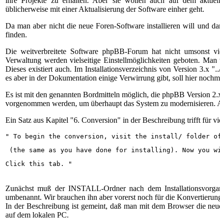
ihre Projekte zu erhalten. Aber sie wollen auch auf dem aktuell
üblicherweise mit einer Aktualisierung der Software einher geht.
Da man aber nicht die neue Foren-Software installieren will und da
finden.
Die weitverbreitete Software phpBB-Forum hat nicht umsonst 
Verwaltung werden vielseitige Einstellmöglichkeiten geboten. Man
Dieses existiert auch. Im Installationsverzeichnis von Version 3.x 
es aber in der Dokumentation einige Verwirrung gibt, soll hier no
Es ist mit den genannten Bordmitteln möglich, die phpBB Version 2.
vorgenommen werden, um überhaupt das System zu modernisieren. Alle
Ein Satz aus Kapitel "6. Conversion" in der Beschreibung trifft für vi
" To begin the conversion, visit the 
install/
 folder o
 (the same as you have done for installing). Now you w
Click this tab. "
Zunächst muß der INSTALL-Ordner nach dem Installationsvorgang 
umbenannt. Wir brauchen ihn aber vorerst noch für die Konvertierun
In der Beschreibung ist gemeint, daß man mit dem Browser die neue I
auf dem lokalen PC.